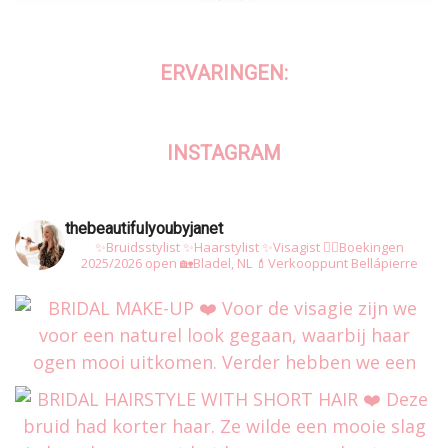
ERVARINGEN:
INSTAGRAM
thebeautifulyoubyjanet
✨Bruidsstylist
✨Haarstylist
✨Visagist
👰‍♀️Boekingen
2025/2026 open
🏡Bladel, NL
💄Verkooppunt Bellápierre