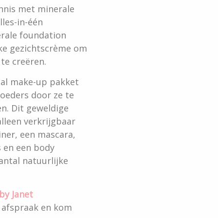
nnis met minerale
lles-in-één
rale foundation
ke gezichtscrème om
te creëren.
aal make-up pakket
oeders door ze te
. Dit geweldige
lleen verkrijgbaar
iner, een mascara,
os en een body
antal natuurlijke
by Janet
 afspraak en kom