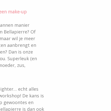
s een make-up
spannen manier
 Bellapierre? Of
 maar wil je meer
cten aanbrengt en
sen? Dan is onze
ou. Superleuk (en
moeder, zus,
lighter… echt alles
workshop! De kans is
 up gewoontes en
llapierre is dan ook