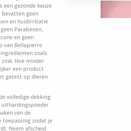
is een gezonde keuze
n bevatten geen
pen en huidirritatie
 geen Parabenen,
icone en geen
 van Bellapierre
 ingredienten zoals
n zink. Hoe minder
ijker een product
et getest op dieren.
 de volledige dekking
n uithardingspoeder
maken van de
e toepassing zodat je
rdt. Neem afscheid