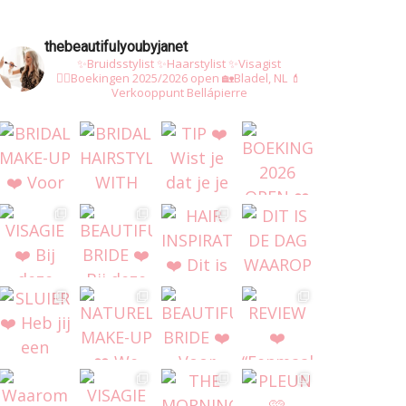
thebeautifulyoubyjanet
✨Bruidsstylist
✨Haarstylist
✨Visagist
👰‍♀️Boekingen 2025/2026 open
🏡Bladel, NL
💄
Verkooppunt Bellápierre