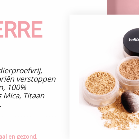
ERRE
ierproefvrij,
oriën verstoppen
en, 100%
 Mica, Titaan
.
aal en gezond.