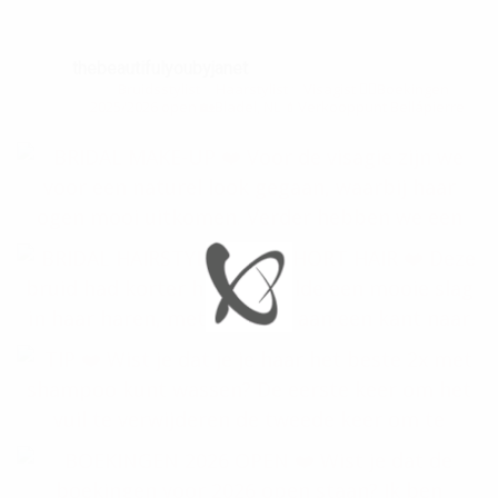
thebeautifulyoubyjanet
✨Bruidsstylist
✨Haarstylist
✨Visagist
👰‍♀️Boekingen
2025/2026 open
🏡Bladel, NL
💄Verkooppunt Bellápierre