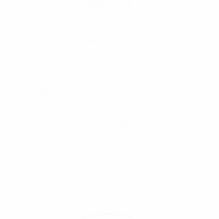
CONTACT
The Beautiful You by Janet
Janet Fiévez- Smolders
Gespecialiseerd in bruidskapsels, bruidsvisagie,
hairstyling, visagie en workshops.
het Aangelag 16,
5531 XL Bladel
+31 (0)6 20 99 72 55
info@thebeautifulyou.nl
KvK 75889048