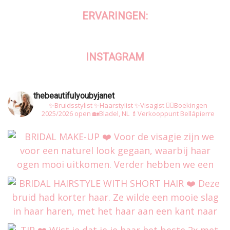
ERVARINGEN:
INSTAGRAM
thebeautifulyoubyjanet
✨Bruidsstylist
✨Haarstylist
✨Visagist
👰‍♀️Boekingen
2025/2026 open
🏡Bladel, NL
💄Verkooppunt Bellápierre